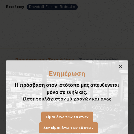
Ετικέτες:
Davidoff Escurio Robusto
Προϊόντα που Ταιριάζουν
Έχουν Αγορασθεί
Ενημέρωση
Εκτός Αποθέματος
Εκ
Η πρόσβαση στον ιστότοπο μας απευθύνεται
μόνο σε ενήλικες.
Είστε τουλάχιστον 18 χρονών και άνω;
Είμαι άνω των 18 ετών
Δεν είμαι άνω των 18 ετών