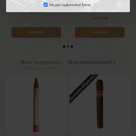
Toscanello Giallo
Κεραμικό Τασάκι Πούρων
Να μην εμφανιστεί ξανα.
Lubinski
7,70€
70,00€
Καλάθι
Καλάθι
Ίδιας Κατηγορίας
Ίδιου Κατασκευαστή
Εκτός Αποθέματος