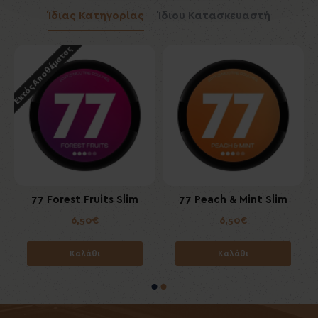
Ίδιας Κατηγορίας
Ίδιου Κατασκευαστή
Εκτός Αποθέματος
m
77 Forest Fruits Slim
77 Peach & Mint Slim
6,50€
6,50€
Καλάθι
Καλάθι