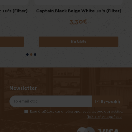
10's (Filter)
Captain Black Beige White 10's (Filter)
Garant Extreme Cola 50mg/gr
6,00€
3,30€
Καλάθι
Καλάθι
Newsletter
Εγγραφή
Έχω διαβάσει και αποδέχομαι τους όρους στη σελίδα
Πολιτική Απορρήτου