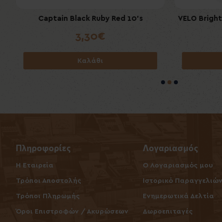
Al Capone Cigarillos Flame 10's (Filter)
Captain Black Ruby Red 10's
VELO Bright
Al Cap
3,30€
4,20€
Καλάθι
Καλάθι
Πληροφορίες
Λογαριασμός
Η Εταιρεία
O Λογαριασμός μου
Τρόποι Αποστολής
Ιστορικό Παραγγελιώ
Τρόποι Πληρωμής
Ενημερωτικά Δελτία
Όροι Επιστροφών / Ακυρώσεων
Δωροεπιταγές