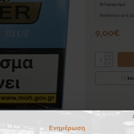
Φιλτραρισμα
Ποσότητα ανά Σ
9,00€
Επ
Ενημέρωση