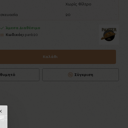
Χωρίς Φίλτρο
υσκευασία
20
Άμεσα Διαθέσιμο
Κωδικός:
panb20
Καλάθι
ιθυμητό
Σύγκριση