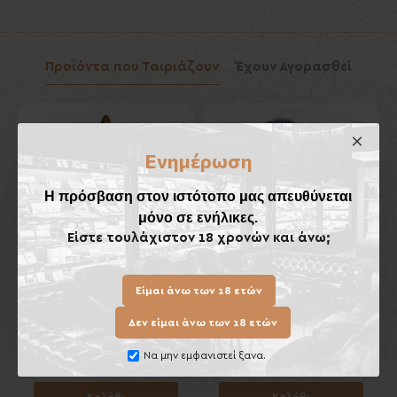
Προϊόντα που Ταιριάζουν
Έχουν Αγορασθεί
Ενημέρωση
Η πρόσβαση στον ιστότοπο μας απευθύνεται
μόνο σε ενήλικες.
Είστε τουλάχιστον 18 χρονών και άνω;
Είμαι άνω των 18 ετών
Oliva Serie V Melanio
Μεταλλικός Κόφτης
Figurado
Πούρων με STOP Cohiba
Δεν είμαι άνω των 18 ετών
35,00€
20,00€
Να μην εμφανιστεί ξανα.