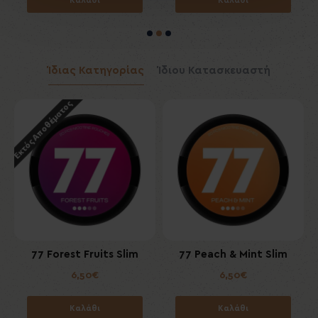
Καλάθι
Καλάθι
Ίδιας Κατηγορίας
Ίδιου Κατασκευαστή
Εκτός Αποθέματος
m
77 Forest Fruits Slim
77 Peach & Mint Slim
6,50€
6,50€
Καλάθι
Καλάθι