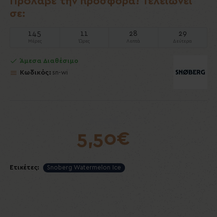
Πρόλαβε την προσφορά! Τελειώνει
σε:
145
11
28
28
Μέρες
Ώρες
Λεπτά
Δεύτερα
Άμεσα Διαθέσιμο
Κωδικός:
sn-wi
6,50€
5,50€
Ετικέτες:
Snoberg Watermelon Ice