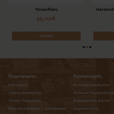
Πουροθήκη
Macanudo
Boveda H
55,00€
Καλάθι
Πληροφορίες
Λογαριασμός
Η Εταιρεία
O Λογαριασμός μου
Τρόποι Αποστολής
Ιστορικό Παραγγελιώ
Τρόποι Πληρωμής
Ενημερωτικά Δελτία
Όροι Επιστροφών / Ακυρώσεων
Δωροεπιταγές