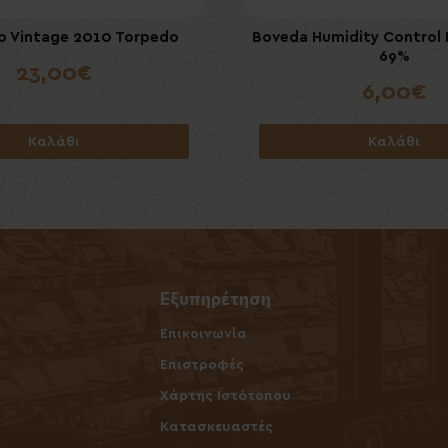
 Vintage 2010 Torpedo
umidity Control Packet 60gr
Villiger Premium No7 Suma
Boveda Humidity Control 
65%
69%
23,00€
7,50€
6,00€
6,00€
Καλάθι
Καλάθι
Καλάθι
Καλάθι
Εξυπηρέτηση
Επικοινωνία
ν
Επιστροφές
Χάρτης Ιστότοπου
Κατασκευαστές