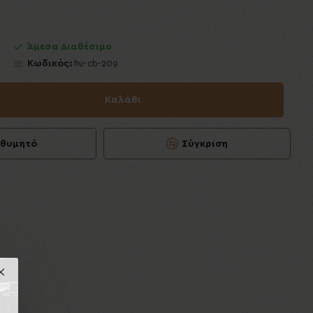
Άμεσα Διαθέσιμο
Κωδικός:
hu-cb-209
Καλάθι
ιθυμητό
Σύγκριση