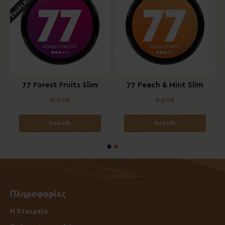
m
77 Forest Fruits Slim
77 Peach & Mint Slim
6,50€
6,50€
Καλάθι
Καλάθι
Πληροφορίες
Η Εταιρεία