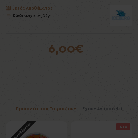
Εκτός Αποθέματος
Κωδικός:
ice-5029
6,00€
Προϊόντα που Ταιριάζουν
Έχουν Αγορασθεί
Εκτός Αποθέματος
Εκ
Νέο