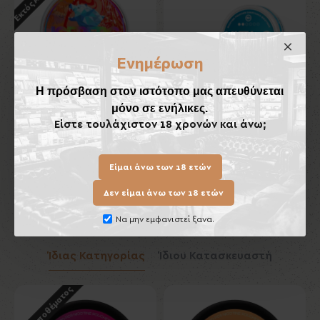
Ενημέρωση
Η πρόσβαση στον ιστότοπο μας απευθύνεται
μόνο σε ενήλικες.
ICEBERG Gummy Bears
VELO Smooth Peppermint
Είστε τουλάχιστον 18 χρονών και άνω;
Extreme 50mg/gr
Mini 6 mg
6,00€
4,50€
Είμαι άνω των 18 ετών
Καλάθι
Καλάθι
Δεν είμαι άνω των 18 ετών
Να μην εμφανιστεί ξανα.
Ίδιας Κατηγορίας
Ίδιου Κατασκευαστή
Εκτός Αποθέματος