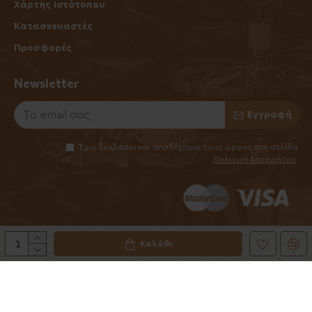
Χάρτης Ιστότοπου
Κατασκευαστές
Προσφορές
Newsletter
Εγγραφή
Έχω διαβάσει και αποδέχομαι τους όρους στη σελίδα
Πολιτική Απορρήτου
Καλάθι
©2025 Elhabanero.gr
Handcrafted by