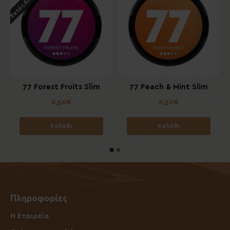
m
77 Forest Fruits Slim
77 Peach & Mint Slim
6,50€
6,50€
Καλάθι
Καλάθι
Πληροφορίες
Η Εταιρεία