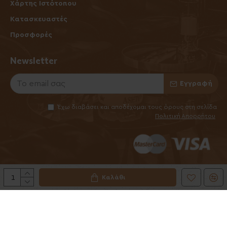
Χάρτης Ιστότοπου
Κατασκευαστές
Προσφορές
Newsletter
Εγγραφή
Έχω διαβάσει και αποδέχομαι τους όρους στη σελίδα
Πολιτική Απορρήτου
Καλάθι
©2025 Elhabanero.gr
Handcrafted by