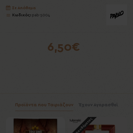
Σε Απόθεμα
Κωδικός:
pab-5004
6,50€
Προϊόντα που Ταιριάζουν
Έχουν Αγορασθεί
Εκτός Αποθέματος
Εκ