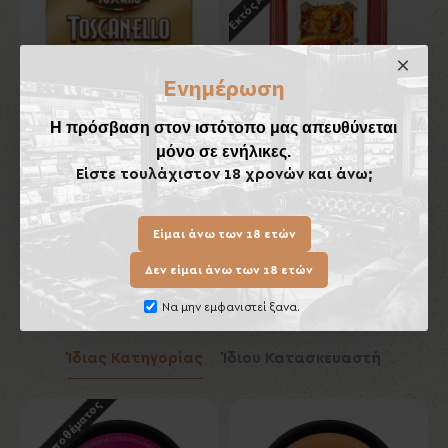
Ενημέρωση
Η πρόσβαση στον ιστότοπο μας απευθύνεται
μόνο σε ενήλικες.
Toscanello Giallo
Κεραμικό Τασάκι Πούρων
Είστε τουλάχιστον 18 χρονών και άνω;
Lubinski
7,70€
70,00€
Είμαι άνω των 18 ετών
Καλάθι
Καλάθι
Δεν είμαι άνω των 18 ετών
Να μην εμφανιστεί ξανα.
Ίδιας Κατηγορίας
Ίδιου Κατασκευαστή
Εκτός Αποθέματος