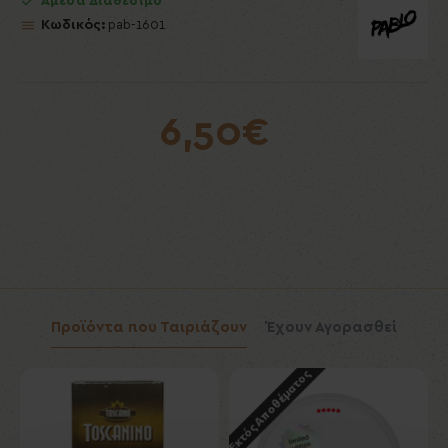
Άμεσα Διαθέσιμο
Κωδικός:
pab-1601
6,50€
Προϊόντα που Ταιριάζουν
Έχουν Αγορασθεί
Εκτός Αποθέματος
Εκ