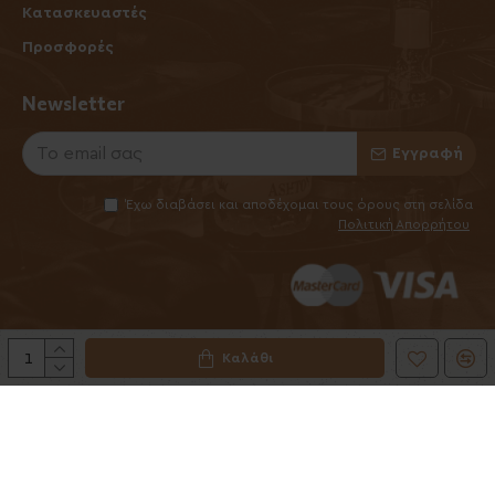
Κατασκευαστές
Προσφορές
Newsletter
Εγγραφή
Έχω διαβάσει και αποδέχομαι τους όρους στη σελίδα
Πολιτική Απορρήτου
Καλάθι
©2025 Elhabanero.gr
Handcrafted by