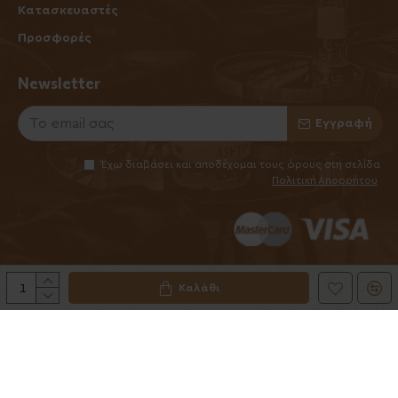
Κατασκευαστές
Προσφορές
Newsletter
Εγγραφή
Έχω διαβάσει και αποδέχομαι τους όρους στη σελίδα
Πολιτική Απορρήτου
Καλάθι
©2025 Elhabanero.gr
Handcrafted by