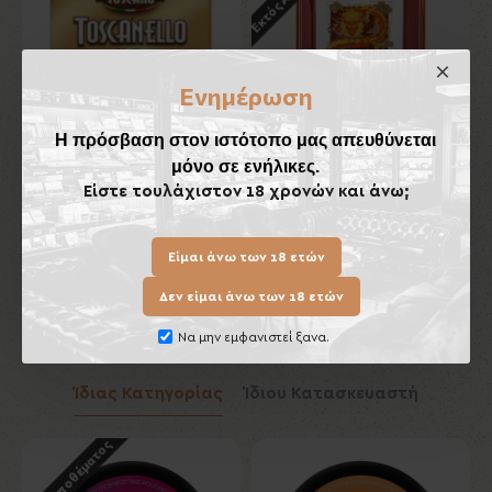
Ενημέρωση
Η πρόσβαση στον ιστότοπο μας απευθύνεται
μόνο σε ενήλικες.
Toscanello Giallo
Κεραμικό Τασάκι Πούρων
Είστε τουλάχιστον 18 χρονών και άνω;
Lubinski
7,70€
70,00€
Είμαι άνω των 18 ετών
Καλάθι
Καλάθι
Δεν είμαι άνω των 18 ετών
Να μην εμφανιστεί ξανα.
Ίδιας Κατηγορίας
Ίδιου Κατασκευαστή
Εκτός Αποθέματος