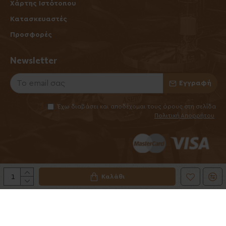
Χάρτης Ιστότοπου
Κατασκευαστές
Προσφορές
Newsletter
Εγγραφή
Έχω διαβάσει και αποδέχομαι τους όρους στη σελίδα
Πολιτική Απορρήτου
Καλάθι
©2025 Elhabanero.gr
Handcrafted by