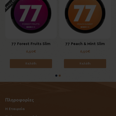
m
77 Forest Fruits Slim
77 Peach & Mint Slim
6,50€
6,50€
Καλάθι
Καλάθι
Πληροφορίες
Η Εταιρεία