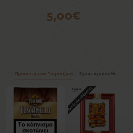
5,00€
Προϊόντα που Ταιριάζουν
Έχουν Αγορασθεί
Εκτός Αποθέματος
Εκ