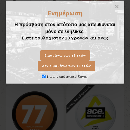
Ενημέρωση
Toscanello Giallo
Κεραμικό Τασάκι Πούρων
Lubinski
Η πρόσβαση στον ιστότοπο μας απευθύνεται
7,70€
μόνο σε ενήλικες.
70,00€
Είστε τουλάχιστον 18 χρονών και άνω;
Καλάθι
Καλάθι
Είμαι άνω των 18 ετών
Δεν είμαι άνω των 18 ετών
Ίδιας Κατηγορίας
Ίδιου Κατασκευαστή
Να μην εμφανιστεί ξανα.
Εκτός Αποθέματος